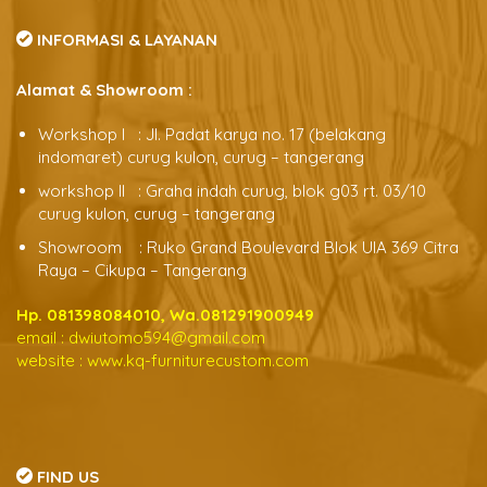
INFORMASI & LAYANAN
Alamat & Showroom :
Workshop l : Jl. Padat karya no. 17 (belakang
indomaret) curug kulon, curug – tangerang
workshop ll : Graha indah curug, blok g03 rt. 03/10
curug kulon, curug – tangerang
Showroom : Ruko Grand Boulevard Blok UIA 369 Citra
Raya – Cikupa – Tangerang
Hp. 081398084010, Wa.081291900949
email :
dwiutomo594@gmail.com
website :
www.kq-furniturecustom.com
FIND US