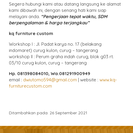
Segera hubungi kami atau datang langsung ke alamat
kami dibawah ini, dengan senang hati kami siap
melayani anda.
“Pengerjaan tepat waktu, SDM
berpengalaman & harga terjangkau”
kq furniture custom
Workshop l : Jl. Padat karya no. 17 (belakang
indomaret) curug kulon, curug – tangerang
workshop ll : Perum graha indah curug, blok g03 rt.
03/10 curug kulon, curug – tangerang
Hp. 081398084010, Wa.081291900949
email :
dwiutomo594@gmail.com
| website :
www.kq-
furniturecustom.com
Ditambahkan pada: 26 September 2021