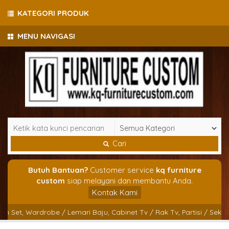
KATEGORI PRODUK
MENU NAVIGASI
Cari
Butuh Bantuan?
Customer service
kq furniture
custom
siap melayani dan membantu Anda.
Kontak Kami
et, Wardrobe / Lemari Baju, Cabinet Tv / Rak Tv, Partisi / Sekat Rua