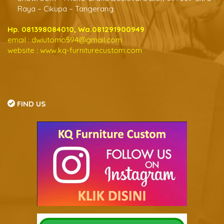
Raya – Cikupa – Tangerang
Hp. 081398084010, Wa.081291900949
email :
dwiutomo594@gmail.com
website :
www.kq-furniturecustom.com
FIND US