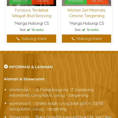
Whatsapp
via SMS
Whatsapp
via SMS
Furniture Terdekat
Kitchen Set Minimalis
Wilayah Bsd Serpong
Cimone Tangerang
*Harga Hubungi CS
*Harga Hubungi CS
Stok:
Tersedia
Stok:
Tersedia
Hubungi Kami
Hubungi Kami
INFORMASI & LAYANAN
Alamat & Showroom :
Workshop l : Jl. Padat karya no. 17 (belakang
indomaret) curug kulon, curug – tangerang
workshop ll : Graha indah curug, blok g03 rt. 03/10
curug kulon, curug – tangerang
Showroom : Ruko Grand Boulevard Blok UIA 369 Citra