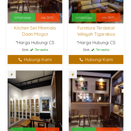
Whatsapp
via SMS
Whatsapp
via SMS
Kitchen Set Minimalis
Furniture Terdekat
Daan Mogot
Wilayah Tigaraksa
*Harga Hubungi CS
*Harga Hubungi CS
Stok:
Tersedia
Stok:
Tersedia
Hubungi Kami
Hubungi Kami