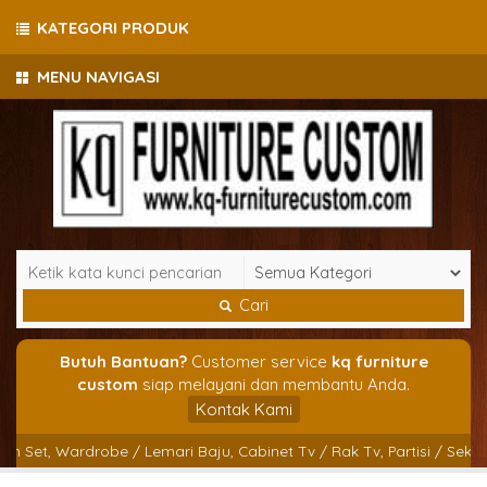
KATEGORI PRODUK
MENU NAVIGASI
Cari
Butuh Bantuan?
Customer service
kq furniture
custom
siap melayani dan membantu Anda.
Kontak Kami
t, Wardrobe / Lemari Baju, Cabinet Tv / Rak Tv, Partisi / Sekat Ruan