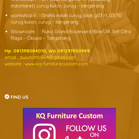
indomaret) curug kulon, curug – tangerang
workshop ll : Graha indah curug, blok g03 rt. 03/10
curug kulon, curug – tangerang
Showroom : Ruko Grand Boulevard Blok UIA 369 Citra
Raya – Cikupa – Tangerang
Hp. 081398084010, Wa.081291900949
email :
dwiutomo594@gmail.com
website :
www.kq-furniturecustom.com
FIND US