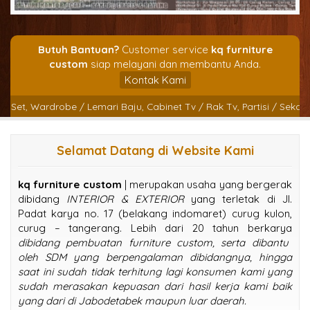
Butuh Bantuan?
Customer service
kq furniture
custom
siap melayani dan membantu Anda.
Kontak Kami
t, Wardrobe / Lemari Baju, Cabinet Tv / Rak Tv, Partisi / Sekat Ruan
Selamat Datang di Website Kami
kq furniture custom
| merupakan usaha yang bergerak
dibidang
INTERIOR & EXTERIOR
yang terletak di Jl.
Padat karya no. 17 (belakang indomaret) curug kulon,
curug – tangerang. Lebih dari 20 tahun berkarya
dibidang pembuatan furniture custom, serta dibantu
oleh SDM yang berpengalaman dibidangnya, hingga
saat ini sudah tidak terhitung lagi konsumen kami yang
sudah merasakan kepuasan dari hasil kerja kami baik
yang dari di Jabodetabek maupun luar daerah.