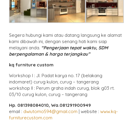
Segera hubungi kami atau datang langsung ke alamat
kami dibawah ini, dengan senang hati kami siap
melayani anda.
“Pengerjaan tepat waktu, SDM
berpengalaman & harga terjangkau”
kq furniture custom
Workshop l : Jl. Padat karya no. 17 (belakang
indomaret) curug kulon, curug – tangerang
workshop ll : Perum graha indah curug, blok g03 rt.
03/10 curug kulon, curug – tangerang
Hp. 081398084010, Wa.081291900949
email :
dwiutomo594@gmail.com
| website :
www.kq-
furniturecustom.com