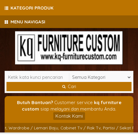
KATEGORI PRODUK
MENU NAVIGASI
Cari
Butuh Bantuan?
Customer service
kq furniture
custom
siap melayani dan membantu Anda.
Kontak Kami
 Wardrobe / Lemari Baju, Cabinet Tv / Rak Tv, Partisi / Sekat Ruanga