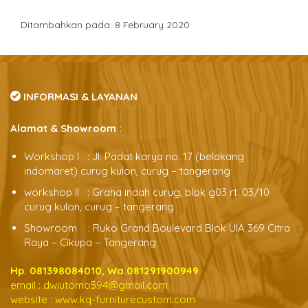
Ditambahkan pada: 8 February 2020
INFORMASI & LAYANAN
Alamat & Showroom :
Workshop l : Jl. Padat karya no. 17 (belakang
indomaret) curug kulon, curug – tangerang
workshop ll : Graha indah curug, blok g03 rt. 03/10
curug kulon, curug – tangerang
Showroom : Ruko Grand Boulevard Blok UIA 369 Citra
Raya – Cikupa – Tangerang
Hp. 081398084010, Wa.081291900949
email :
dwiutomo594@gmail.com
website :
www.kq-furniturecustom.com